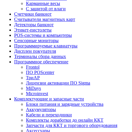
Карманные весы
C защитой от влаги
Счетчики банкнот
Считыватели магнитных карт
Детекторы банкнот
Этикет-пистолеты
POS-системы и компьютеры
Сенсорные мониторы
Программируемые клавиатуры
Дисплеи покупателя
Терминалы сбора данных
Программное обеспечение
Frontol
ПО POScenter
ТриАР
Лицензии активации ПО Sigma
MiDays
Microinvest
Комплектующие и запасные части
Блоки питания и зарядные устройства
Аккумуляторы
Кабели и переходники
Комплекты доработки до онлайн ККТ
Запчасти для ККТ и торгового оборудования
Аксессуары