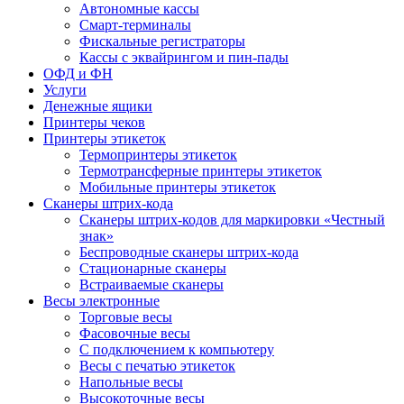
Автономные кассы
Смарт-терминалы
Фискальные регистраторы
Кассы с эквайрингом и пин-пады
ОФД и ФН
Услуги
Денежные ящики
Принтеры чеков
Принтеры этикеток
Термопринтеры этикеток
Термотрансферные принтеры этикеток
Мобильные принтеры этикеток
Сканеры штрих-кода
Сканеры штрих-кодов для маркировки «Честный
знак»
Беспроводные сканеры штрих-кода
Стационарные сканеры
Встраиваемые сканеры
Весы электронные
Торговые весы
Фасовочные весы
С подключением к компьютеру
Весы с печатью этикеток
Напольные весы
Высокоточные весы