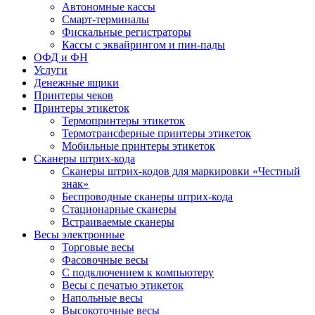
Автономные кассы
Смарт-терминалы
Фискальные регистраторы
Кассы с эквайрингом и пин-пады
ОФД и ФН
Услуги
Денежные ящики
Принтеры чеков
Принтеры этикеток
Термопринтеры этикеток
Термотрансферные принтеры этикеток
Мобильные принтеры этикеток
Сканеры штрих-кода
Сканеры штрих-кодов для маркировки «Честный
знак»
Беспроводные сканеры штрих-кода
Стационарные сканеры
Встраиваемые сканеры
Весы электронные
Торговые весы
Фасовочные весы
С подключением к компьютеру
Весы с печатью этикеток
Напольные весы
Высокоточные весы