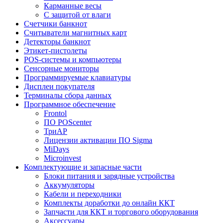
Карманные весы
C защитой от влаги
Счетчики банкнот
Считыватели магнитных карт
Детекторы банкнот
Этикет-пистолеты
POS-системы и компьютеры
Сенсорные мониторы
Программируемые клавиатуры
Дисплеи покупателя
Терминалы сбора данных
Программное обеспечение
Frontol
ПО POScenter
ТриАР
Лицензии активации ПО Sigma
MiDays
Microinvest
Комплектующие и запасные части
Блоки питания и зарядные устройства
Аккумуляторы
Кабели и переходники
Комплекты доработки до онлайн ККТ
Запчасти для ККТ и торгового оборудования
Аксессуары