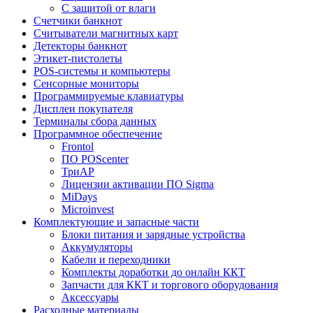
C защитой от влаги
Счетчики банкнот
Считыватели магнитных карт
Детекторы банкнот
Этикет-пистолеты
POS-системы и компьютеры
Сенсорные мониторы
Программируемые клавиатуры
Дисплеи покупателя
Терминалы сбора данных
Программное обеспечение
Frontol
ПО POScenter
ТриАР
Лицензии активации ПО Sigma
MiDays
Microinvest
Комплектующие и запасные части
Блоки питания и зарядные устройства
Аккумуляторы
Кабели и переходники
Комплекты доработки до онлайн ККТ
Запчасти для ККТ и торгового оборудования
Аксессуары
Расходные материалы