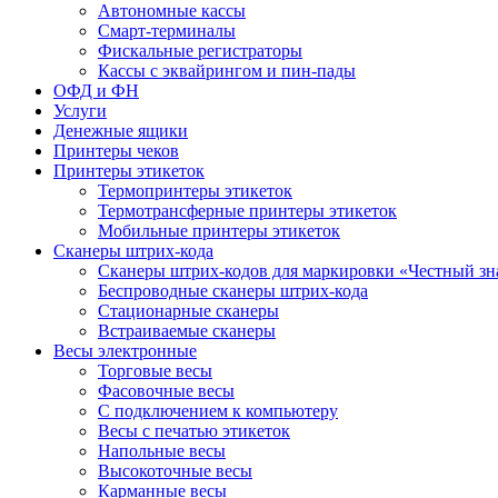
Автономные кассы
Смарт-терминалы
Фискальные регистраторы
Кассы с эквайрингом и пин-пады
ОФД и ФН
Услуги
Денежные ящики
Принтеры чеков
Принтеры этикеток
Термопринтеры этикеток
Термотрансферные принтеры этикеток
Мобильные принтеры этикеток
Сканеры штрих-кода
Сканеры штрих-кодов для маркировки «Честный зн
Беспроводные сканеры штрих-кода
Стационарные сканеры
Встраиваемые сканеры
Весы электронные
Торговые весы
Фасовочные весы
С подключением к компьютеру
Весы с печатью этикеток
Напольные весы
Высокоточные весы
Карманные весы