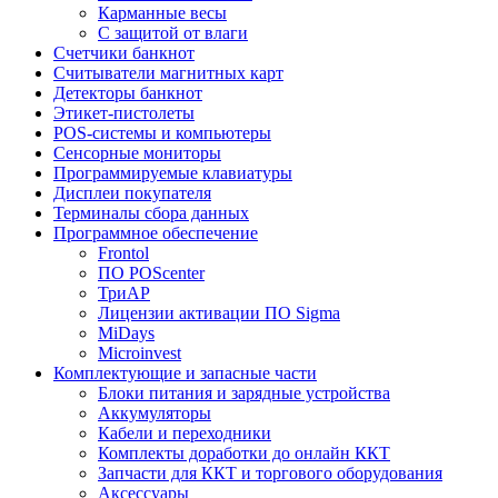
Карманные весы
C защитой от влаги
Счетчики банкнот
Считыватели магнитных карт
Детекторы банкнот
Этикет-пистолеты
POS-системы и компьютеры
Сенсорные мониторы
Программируемые клавиатуры
Дисплеи покупателя
Терминалы сбора данных
Программное обеспечение
Frontol
ПО POScenter
ТриАР
Лицензии активации ПО Sigma
MiDays
Microinvest
Комплектующие и запасные части
Блоки питания и зарядные устройства
Аккумуляторы
Кабели и переходники
Комплекты доработки до онлайн ККТ
Запчасти для ККТ и торгового оборудования
Аксессуары