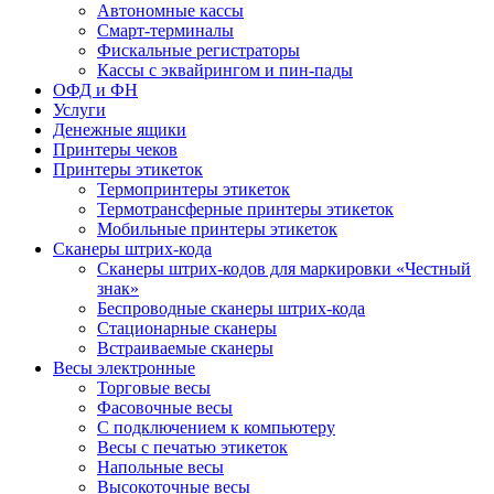
Автономные кассы
Смарт-терминалы
Фискальные регистраторы
Кассы с эквайрингом и пин-пады
ОФД и ФН
Услуги
Денежные ящики
Принтеры чеков
Принтеры этикеток
Термопринтеры этикеток
Термотрансферные принтеры этикеток
Мобильные принтеры этикеток
Сканеры штрих-кода
Сканеры штрих-кодов для маркировки «Честный
знак»
Беспроводные сканеры штрих-кода
Стационарные сканеры
Встраиваемые сканеры
Весы электронные
Торговые весы
Фасовочные весы
С подключением к компьютеру
Весы с печатью этикеток
Напольные весы
Высокоточные весы