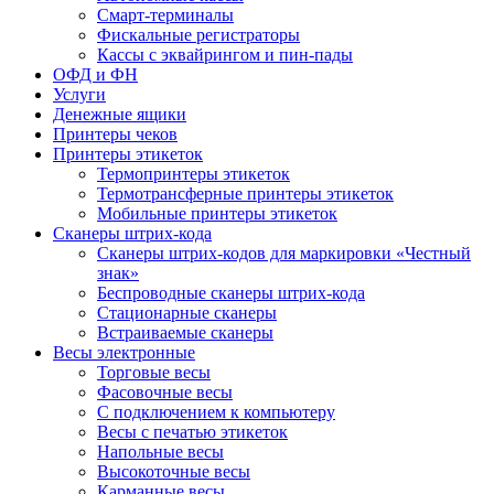
Смарт-терминалы
Фискальные регистраторы
Кассы с эквайрингом и пин-пады
ОФД и ФН
Услуги
Денежные ящики
Принтеры чеков
Принтеры этикеток
Термопринтеры этикеток
Термотрансферные принтеры этикеток
Мобильные принтеры этикеток
Сканеры штрих-кода
Сканеры штрих-кодов для маркировки «Честный
знак»
Беспроводные сканеры штрих-кода
Стационарные сканеры
Встраиваемые сканеры
Весы электронные
Торговые весы
Фасовочные весы
С подключением к компьютеру
Весы с печатью этикеток
Напольные весы
Высокоточные весы
Карманные весы