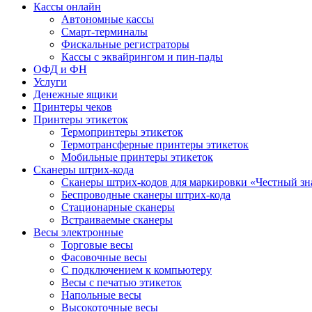
Кассы онлайн
Автономные кассы
Смарт-терминалы
Фискальные регистраторы
Кассы с эквайрингом и пин-пады
ОФД и ФН
Услуги
Денежные ящики
Принтеры чеков
Принтеры этикеток
Термопринтеры этикеток
Термотрансферные принтеры этикеток
Мобильные принтеры этикеток
Сканеры штрих-кода
Сканеры штрих-кодов для маркировки «Честный зн
Беспроводные сканеры штрих-кода
Стационарные сканеры
Встраиваемые сканеры
Весы электронные
Торговые весы
Фасовочные весы
С подключением к компьютеру
Весы с печатью этикеток
Напольные весы
Высокоточные весы