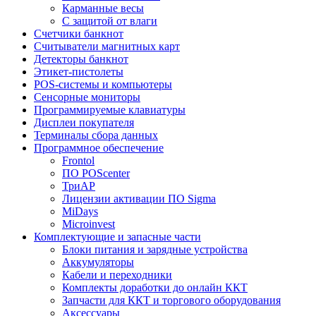
Карманные весы
C защитой от влаги
Счетчики банкнот
Считыватели магнитных карт
Детекторы банкнот
Этикет-пистолеты
POS-системы и компьютеры
Сенсорные мониторы
Программируемые клавиатуры
Дисплеи покупателя
Терминалы сбора данных
Программное обеспечение
Frontol
ПО POScenter
ТриАР
Лицензии активации ПО Sigma
MiDays
Microinvest
Комплектующие и запасные части
Блоки питания и зарядные устройства
Аккумуляторы
Кабели и переходники
Комплекты доработки до онлайн ККТ
Запчасти для ККТ и торгового оборудования
Аксессуары