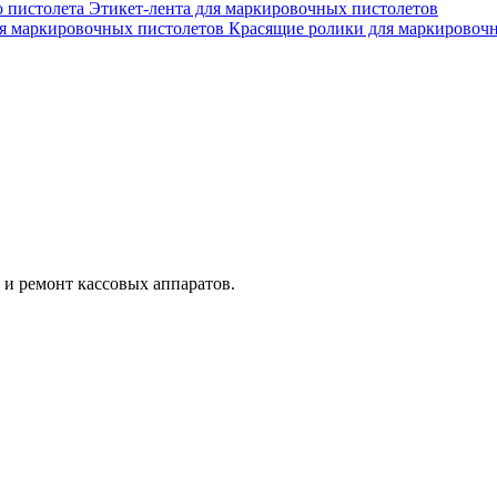
 пистолета
Этикет-лента для маркировочных пистолетов
я маркировочных пистолетов
Красящие ролики для маркировочн
и ремонт кассовых аппаратов.